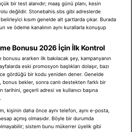
k bir test alanıdır; maaş günü planı, kesin
olu değildir. Stonebahis.sbs gibi adreslerde
elirleyici kısım genelde alt şartlarda çıkar. Burada
n ve ödeme kanalının aynı kurallarla konuşup
me Bonusu 2026 İçin İlk Kontrol
 bonusu ararken ilk bakılacak şey, kampanyanın
ayfalarda eski promosyon başlıkları dolaşır, bazı
nce gördüğü bir kodu yeniden dener. Genelde
r, bonus bekler, sonra canlı destekten farklı bir
tarihini, geçerli adresi ve kullanıcı başına
.
, kişinin daha önce aynı telefon, aynı e-posta,
 hesap açmış olmasıdır. Böyle bir durumda
olmayabilir; sistem bunu mükerrer üyelik gibi