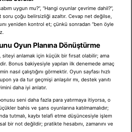
abım uygun mu?”, “Hangi oyunlar çevrime dahil?”,
soru çoğu belirsizliği azaltır. Cevap net değilse,
nı yeniden kontrol et; çünkü sonradan “ben öyle
z.
unu Oyun Planına Dönüştürme
iteyi anlamak için küçük bir fırsat olabilir; ama
idir. Bonus bakiyesiyle yapılan ilk denemede amaç
n nasıl çalıştığını görmektir. Oyun sayfası hızlı
upon ya da tur geçmişi anlaşılır mı, destek yanıtı
mini daha iyi anlatır.
onusu seni daha fazla para yatırmaya itiyorsa, o
çükler bahis ve şans oyunlarına katılmamalıdır;
ında tutmalı, kaybı telafi etme düşüncesiyle işlem
 bir not değildir; pratikte hesabını, zamanını ve