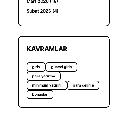
Mart 2026 (18)
Şubat 2026 (4)
KAVRAMLAR
giriş
güncel giriş
para yatırma
minimum yatırım
para çekme
bonuslar