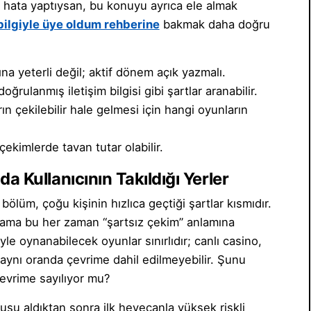
de hata yaptıysan, bu konuyu ayrıca ele almak
bilgiyle üye oldum rehberine
bakmak daha doğru
na yeterli değil; aktif dönem açık yazmalı.
ğrulanmış iletişim bilgisi gibi şartlar aranabilir.
n çekilebilir hale gelmesi için hangi oyunların
imlerde tavan tutar olabilir.
a Kullanıcının Takıldığı Yerler
üm, çoğu kişinin hızlıca geçtiği şartlar kısmıdır.
r, ama bu her zaman “şartsız çekim” anlamına
 oynanabilecek oyunlar sınırlıdır; canlı casino,
i aynı oranda çevrime dahil edilmeyebilir. Şunu
evrime sayılıyor mu?
su aldıktan sonra ilk heyecanla yüksek riskli