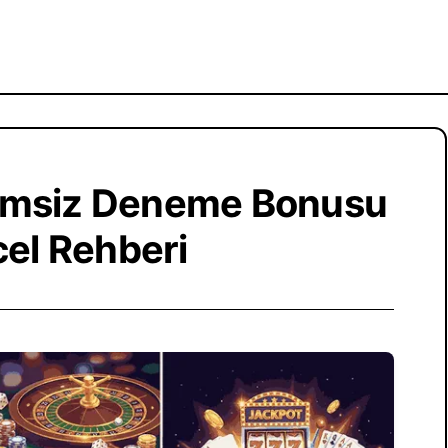
rimsiz Deneme Bonusu
el Rehberi